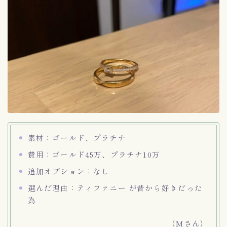
素材：ゴールド、プラチナ
費用：ゴールド45万、プラチナ10万
追加オプション：なし
選んだ理由：ティファニー が昔から好きだった
為
（Mさん）