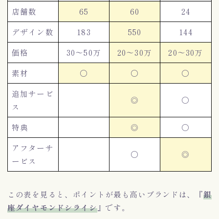
店舗数
65
60
24
デザイン数
183
550
144
価格
30～50万
20～30万
20～30万
素材
〇
〇
〇
追加サービ
◎
〇
ス
特典
◎
〇
アフターサ
〇
◎
ービス
この表を見ると、ポイントが最も高いブランドは、
『
銀
座ダイヤモンドシライシ
』
です。