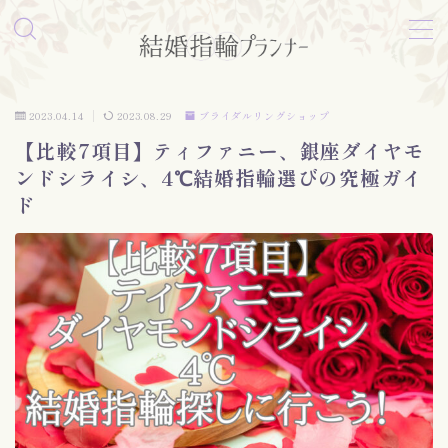
MENU
2023.04.14
2023.08.29
ブライダルリングショップ
形状編
【比較7項目】ティファニー、銀座ダイヤモ
ンドシライシ、4℃結婚指輪選びの究極ガイ
表面加工編
ド
素材編
お問い合わせ
プライバシーポリシー