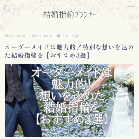
MENU
2023.05.01
2023.09.12
デザイン編
形状編
オーダーメイドは魅力的！特別な想いを込め
た結婚指輪を【おすすめ3選】
表面加工編
素材編
お問い合わせ
プライバシーポリシー