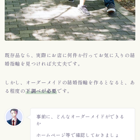
既存品なら、実際にお店に何件か行ってお気に入りの結
婚指輪を見つければ大丈夫です。
しかし、オーダーメイドの結婚指輪を作るとなると、あ
る程度の
下調べが必要
です。
Follow Me
事前に、どんなオーダーメイドができる
か
ホームページ等で確認しておきましょ